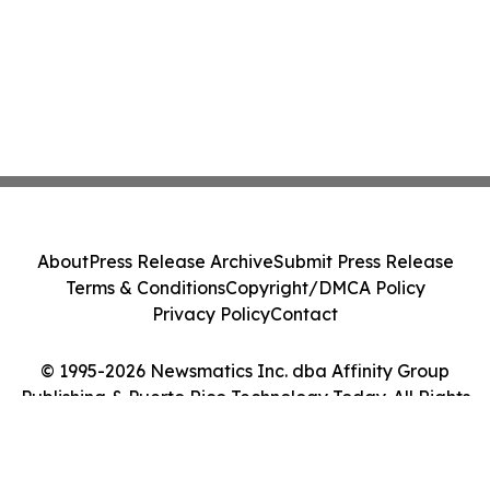
About
Press Release Archive
Submit Press Release
Terms & Conditions
Copyright/DMCA Policy
Privacy Policy
Contact
© 1995-2026 Newsmatics Inc. dba Affinity Group
Publishing & Puerto Rico Technology Today. All Rights
Reserved.
Cookie Settings / Your Privacy Choices