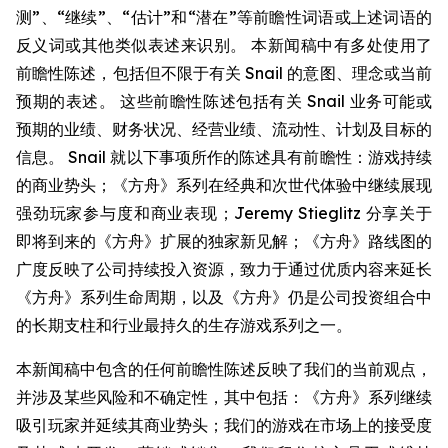
测”、“继续”、“估计”和“潜在”等前瞻性词语或上述词语的
反义词或其他类似表述来识别。 本新闻稿中有多处使用了
前瞻性陈述，包括但不限于有关 Snail 的意图、理念或当前
预期的表述。 这些前瞻性陈述包括有关 Snail 业务可能或
预期的业绩、财务状况、经营业绩、流动性、计划及目标的
信息。 Snail 就以下事项所作的陈述具有前瞻性：游戏持续
的商业势头；《方舟》系列在经典和次世代体验中继续展现
强劲玩家参与度和商业表现；Jeremy Stieglitz 分享关于
即将到来的《方舟》扩展的独家新见解；《方舟》路线图的
广度反映了公司持续投入资源，致力于通过优质内容来延长
《方舟》系列生命周期，以及《方舟》仍是公司投资组合中
的长期支柱和行业最持久的生存游戏系列之一。
本新闻稿中包含的任何前瞻性陈述反映了我们的当前观点，
并涉及某些风险和不确定性，其中包括：《方舟》系列继续
吸引玩家并延续其商业势头；我们的游戏在市场上的接受度