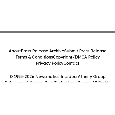
About
Press Release Archive
Submit Press Release
Terms & Conditions
Copyright/DMCA Policy
Privacy Policy
Contact
© 1995-2026 Newsmatics Inc. dba Affinity Group
Publishing & Puerto Rico Technology Today. All Rights
Reserved.
Cookie Settings / Your Privacy Choices