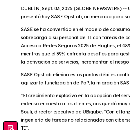
DUBLÍN, Sept. 03, 2025 (GLOBE NEWSWIRE) -- UBi
presentó hoy SASE OpsLab, un mercado para sol
SASE se ha convertido en el modelo de consumo
sobrecarga a su personal de TI con tareas de c
Acceso a Redes Seguras 2025
de Hughes, el 48%
mientras que el 39% enfrenta desafíos para gesti
la activación de servicios, incrementan el riesg
SASE OpsLab elimina estos puntos débiles ocul
agilizar la tunelización de PoP, la migración SAS
"El crecimiento explosivo en la adopción del s
extensa encuesta a los clientes, nos quedó muy 
Souli, director ejecutivo de UBiqube. "Con el l
ingeniería de tareas no relacionadas con ciber
TI".