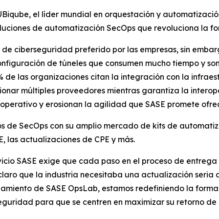
qube, el líder mundial en orquestación y automatización
uciones de automatización SecOps que revoluciona la fo
 de ciberseguridad preferido por las empresas, sin emba
onfiguración de túneles que consumen mucho tiempo y son
 de las organizaciones citan la integración con la infra
onar múltiples proveedores mientras garantiza la interope
o operativo y erosionan la agilidad que SASE promete ofrec
tos de SecOps con su amplio mercado de kits de automa
E, las actualizaciones de CPE y más.
ervicio SASE exige que cada paso en el proceso de entreg
claro que la industria necesitaba una actualización seria
anzamiento de SASE OpsLab, estamos redefiniendo la forma
seguridad para que se centren en maximizar su retorno d