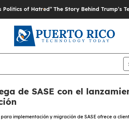
ics of Hatred”
The Story Behind Trump’s Terrible
rega de SASE con el lanzamie
ción
ara implementación y migración de SASE ofrece a cliente