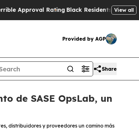
 Approval Rating
Black Residents Warned of Abus
View all
Provided by AGP
Share
nto de SASE OpsLab, un
s, distribuidores y proveedores un camino más