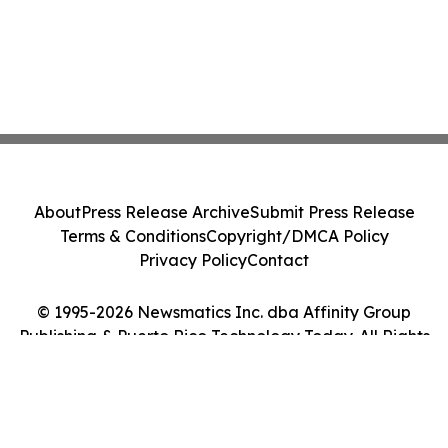
About
Press Release Archive
Submit Press Release
Terms & Conditions
Copyright/DMCA Policy
Privacy Policy
Contact
© 1995-2026 Newsmatics Inc. dba Affinity Group
Publishing & Puerto Rico Technology Today. All Rights
Reserved.
Cookie Settings / Your Privacy Choices