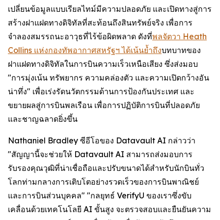
เปลี่ยนข้อมูลแบบเรียลไทม์มีความปลอดภัย และเปิดทางสู่การ
สร้างฝาแฝดทางดิจิทัลที่สะท้อนถึงสินทรัพย์จริง เพื่อการ
จำลองสมรรถนะอาวุธที่ไร้ข้อผิดพลาด ดังที่
พลจัตวา Heath
Collins แห่งกองทัพอากาศสหรัฐฯ ได้เน้นย้ำถึง
บทบาทของ
ฝาแฝดทางดิจิทัลในการบินความเร็วเหนือเสียง ซึ่งส่งมอบ
"การมุ่งเน้น ทรัพยากร ความคล่องตัว และความเปิดกว้างอัน
น่าทึ่ง" เพื่อเร่งรัดนวัตกรรมด้านการป้องกันประเทศ และ
ขยายผลสู่การบินพลเรือน เพื่อการปฏิบัติการบินที่ปลอดภัย
และชาญฉลาดยิ่งขึ้น
Nathaniel Bradley ซีอีโอของ Datavault AI กล่าวว่า
"สัญญานี้จะช่วยให้ Datavault AI สามารถส่งมอบการ
รับรองคุณวุฒิที่น่าเชื่อถือและปรับขนาดได้สำหรับนักบินทั่ว
โลกท่ามกลางการเติบโตอย่างรวดเร็วของการบินพาณิชย์
และการบินส่วนบุคคล" "กลยุทธ์ VerifyU ของเราซึ่งขับ
เคลื่อนด้วยเทคโนโลยี AI ขั้นสูง จะตรวจสอบและยืนยันความ